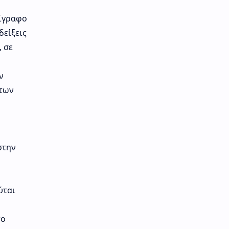
ίγραφο
δείξεις
 σε
ν
 των
στην
ύται
το