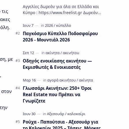
Αγγελίες δωρεάν για όλα σε Ελλάδα και
 τις
Κύπρο : https://www.freelist.gr Δωρεάν
αγγελίες ακινήτων εργασίας
νακες
αυτοκινήτων μοτο πωλήσεων. Άμεση
όλη.
γρήγορη κ…
Παγκόσμιο Κύπελλο Ποδοσφαίρου
2026 - Μουντιάλ 2026
ση, με
Οδηγός ενοικίασης ακινήτου —
Εκμισθωτές & Ενοικιαστές
,
Γλωσσάρι Ακινήτων: 250+ Όροι
, στον
Real Estate που Πρέπει να
Γνωρίζετε
 την
Ρούχα - Παπούτσια - Αξεσουάρ για
το Καλοκαίρι 2025 – Τάσεις, Μάρκες