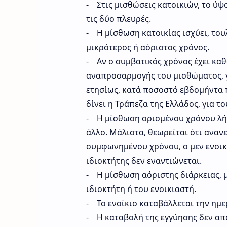
- Στις μισθώσεις κατοικιών, το ύψ
τις δύο πλευρές.
- Η μίσθωση κατοικίας ισχύει, του
μικρότερος ή αόριστος χρόνος.
- Αν ο συμβατικός χρόνος έχει καθ
αναπροσαρμογής του μισθώματος, γ
ετησίως, κατά ποσοστό εβδομήντα π
δίνει η Τράπεζα της Ελλάδος, για 
- Η μίσθωση ορισμένου χρόνου λήγε
άλλο. Μάλιστα, θεωρείται ότι ανανε
συμφωνημένου χρόνου, ο μεν ενοικι
ιδιοκτήτης δεν εναντιώνεται.
- Η μίσθωση αόριστης διάρκειας, με
ιδιοκτήτη ή του ενοικιαστή.
- Το ενοίκιο καταβάλλεται την ημε
- Η καταβολή της εγγύησης δεν απο