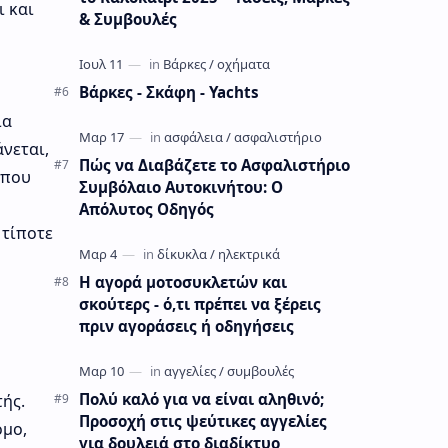
ι και
& Συμβουλές
Βάρκες - Σκάφη - Yachts
ία
νεται,
Πώς να Διαβάζετε το Ασφαλιστήριο
 που
Συμβόλαιο Αυτοκινήτου: Ο
Απόλυτος Οδηγός
 τίποτε
Η αγορά μοτοσυκλετών και
σκούτερς - ό,τι πρέπει να ξέρεις
πριν αγοράσεις ή οδηγήσεις
Πολύ καλό για να είναι αληθινό;
ής.
Προσοχή στις ψεύτικες αγγελίες
όμο,
για δουλειά στο διαδίκτυο