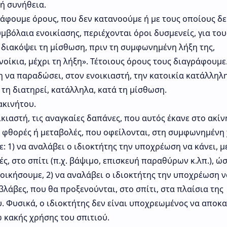
κή συνήθεια.
άφουμε όρους, που δεν κατανοούμε ή με τους οποίους δε
βόλαια ενοικίασης, περιέχονται όροι δυσμενείς, για του
ς διακόψει τη μίσθωση, πριν τη συμφωνημένη λήξη της,
οίκια, μέχρι τη λήξη». Τέτοιους όρους τους διαγράφουμε
 να παραδώσει, στον ενοικιαστή, την κατοικία κατάλληλη
τη διατηρεί, κατάλληλα, κατά τη μίσθωση.
ακινήτου.
κιαστή, τις αναγκαίες δαπάνες, που αυτός έκανε στο ακίν
α φθορές ή μεταβολές, που οφείλονται, στη συμφωνημένη
 1) να αναλάβει ο ιδιοκτήτης την υποχρέωση να κάνει, μ
ές, στο σπίτι (π.χ. βάψιμο, επισκευή παραθύρων κ.λπ.), ώ
τοικήσουμε, 2) να αναλάβει ο ιδιοκτήτης την υποχρέωση ν
 βλάβες, που θα προξενούνται, στο σπίτι, στα πλαίσια της
. Φυσικά, ο ιδιοκτήτης δεν είναι υποχρεωμένος να αποκ
ω κακής χρήσης του σπιτιού.