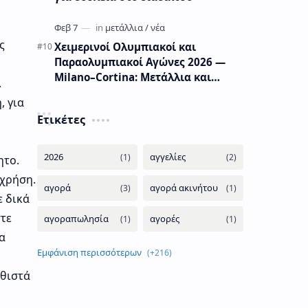
ς
Χειμερινοί Ολυμπιακοί και
Παραολυμπιακοί Αγώνες 2026 —
Milano–Cortina: Μετάλλια και
.
πληροφορίες
, για
Ετικέτες
ητο.
 χρήση.
ε δικά
στε
α
αθιστά