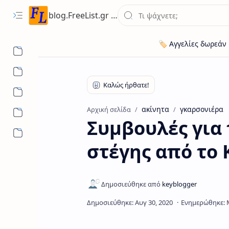
blog.FreeList.gr - Ενημερωτικό Ιστολόγιο ποικίλης ύλης για ευκαιρίες εργασίας, ακίνητων, οχήματων
ακίνητα
γκαρσονιέρα
Αρχική σελίδα
Συμβουλές για 
στέγης από το