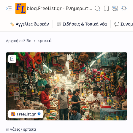
blog.FreeList.gr - Ενημερωτικό Ιστολόγιο ποικίλης ύλης για ευκαιρίες εργασίας, ακίνητων, οχήματων
ερπετά