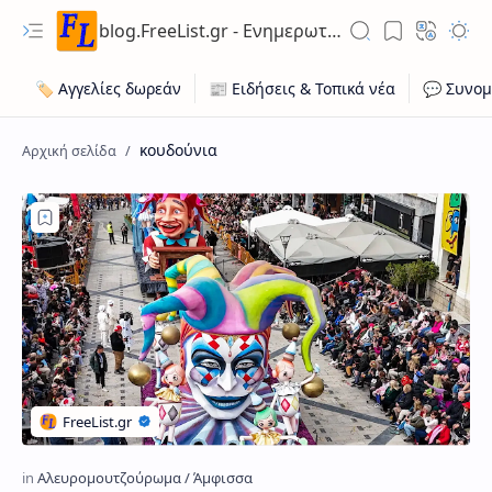
blog.FreeList.gr - Ενημερωτικό Ιστολόγιο ποικίλης ύλης για ευκαιρίες εργασίας, ακίνητων, οχήματων
κουδούνια