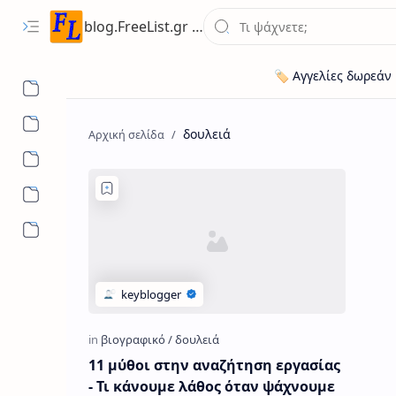
blog.FreeList.gr - Ενημερωτικό Ιστολόγιο ποικίλης ύλης για ευκαιρίες εργασίας, ακίνητων, οχήματων
δουλειά
11 μύθοι στην αναζήτηση εργασίας
- Τι κάνουμε λάθος όταν ψάχνουμε