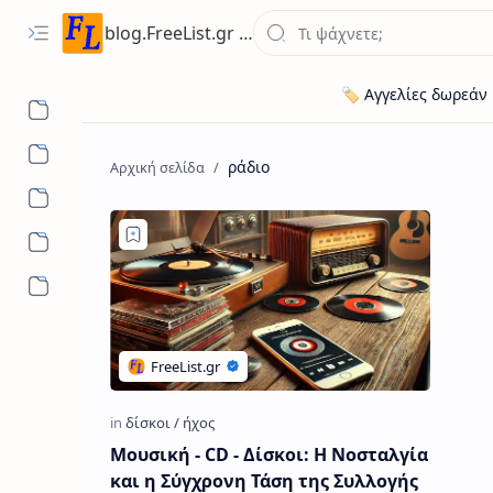
blog.FreeList.gr - Ενημερωτικό Ιστολόγιο ποικίλης ύλης για ευκαιρίες εργασίας, ακίνητων, οχήματων
ράδιο
Μουσική - CD - Δίσκοι: Η Νοσταλγία
και η Σύγχρονη Τάση της Συλλογής