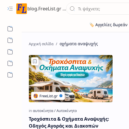
blog.FreeList.gr - Ενημερωτικό Ιστολόγιο ποικίλης ύλης για ευκαιρίες εργασίας, ακίνητων, οχήματων
οχήματα αναψυχής
Τροχόσπιτα & Οχήματα Αναψυχής:
Οδηγός Αγοράς και Διακοπών