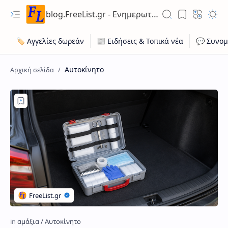
blog.FreeList.gr - Ενημερωτικό Ιστολόγιο ποικίλης ύλης για ευκαιρίες εργασίας, ακίνητων, οχήματων
Αυτοκίνητο