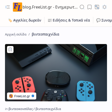
blog.FreeList.gr - Ενημερωτικό Ιστολόγιο ποικίλης ύλης για ευκαιρίες εργασίας, ακίνητων, οχήματων
βιντεοπαιχνίδια