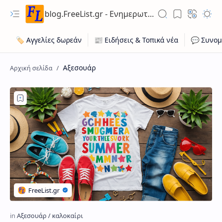
blog.FreeList.gr - Ενημερωτικό Ιστολόγιο ποικίλης ύλης για ευκαιρίες εργασίας, ακίνητων, οχήματων
Αξεσουάρ