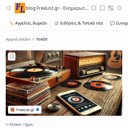
blog.FreeList.gr - Ενημερωτικό Ιστολόγιο ποικίλης ύλης για ευκαιρίες εργασίας, ακίνητων, οχήματων
πικάπ