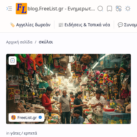
blog.FreeList.gr - Ενημερωτικό Ιστολόγιο ποικίλης ύλης για ευκαιρίες εργασίας, ακίνητων, οχήματων
σκύλοι