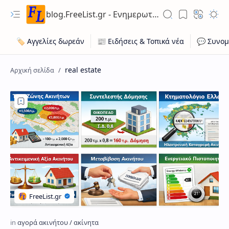
blog.FreeList.gr - Ενημερωτικό Ιστολόγιο ποικίλης ύλης για ευκαιρίες εργασίας, ακίνητων, οχήματων
real estate