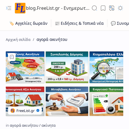
blog.FreeList.gr - Ενημερωτικό Ιστολόγιο ποικίλης ύλης για ευκαιρίες εργασίας, ακίνητων, οχήματων
αγορά ακινήτου