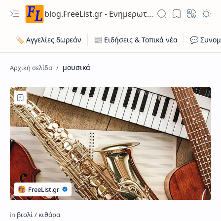
blog.FreeList.gr - Ενημερωτικό Ιστολόγιο ποικίλης ύλης για ευκαιρίες εργασίας, ακίνητων, οχήματων
μουσικά