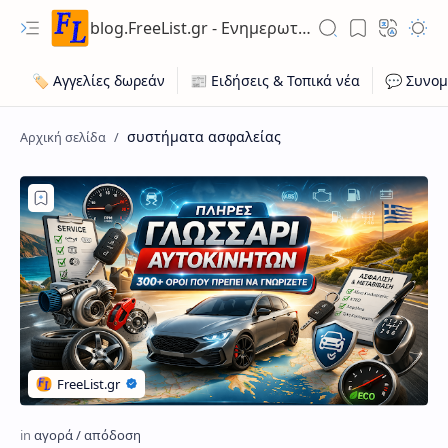
blog.FreeList.gr - Ενημερωτικό Ιστολόγιο ποικίλης ύλης για ευκαιρίες εργασίας, ακίνητων, οχήματων
συστήματα ασφαλείας